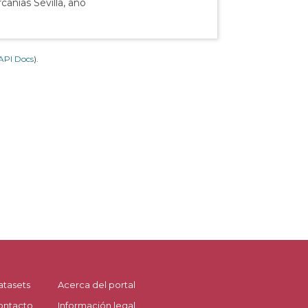
canías Sevilla, año
API Docs
).
atasets
Acerca del portal
ontacto
Información legal