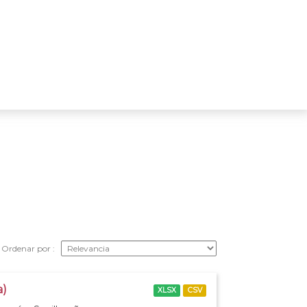
Ordenar por
a)
XLSX
CSV