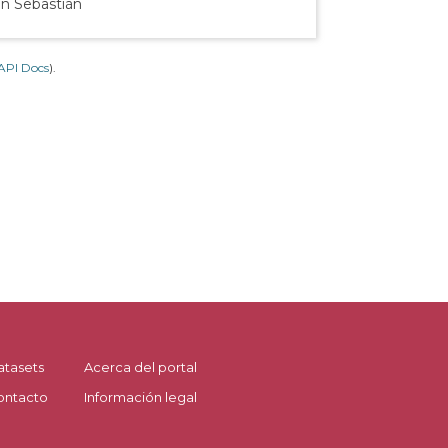
an Sebastián
API Docs
).
atasets
Acerca del portal
ontacto
Información legal