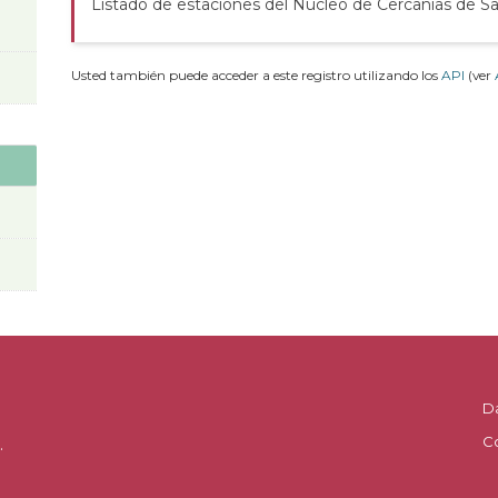
Listado de estaciones del Núcleo de Cercanías de S
Usted también puede acceder a este registro utilizando los
API
(ver
D
C
.