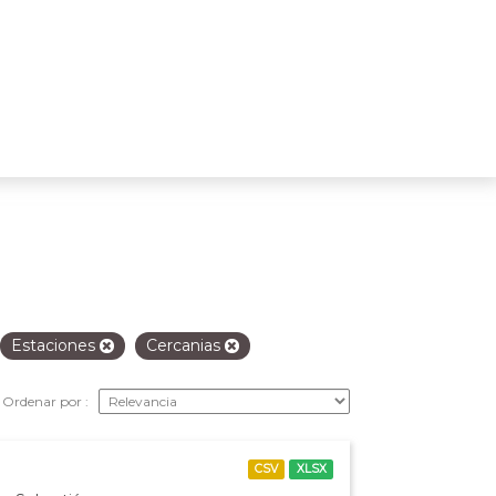
Estaciones
Cercanias
Ordenar por
CSV
XLSX