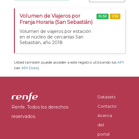
Volumen de Viajeros por
XLSX
CSV
Franja Horaria (San Sebastián)
Volumen de viajeros por estación
en el núcleo de cercanías San
Sebastián, año 2018
Usted también puede acceder a este registro utilizando los
API
(ver
API Docs
).
Datasets
Contacto
Renfe. Todos los derechos
Acerca
reservados.
del
portal