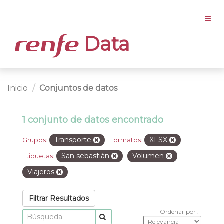
Data
Inicio
Conjuntos de datos
1 conjunto de datos encontrado
Transporte
XLSX
Grupos:
Formatos:
San sebastián
Volumen
Etiquetas:
Viajeros
Filtrar Resultados
Ordenar por