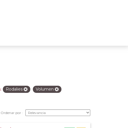
Rodalies
Volumen
:
Ordenar por