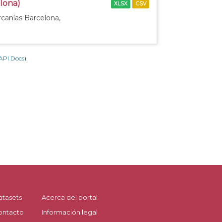
elona)
XLSX
CSV
rcanías Barcelona,
API Docs
).
atasets
Acerca del portal
ontacto
Información legal