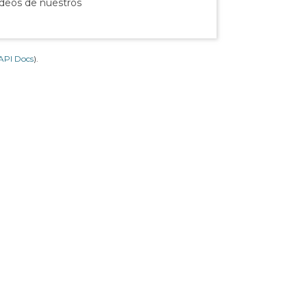
ídeos de nuestros
API Docs
).