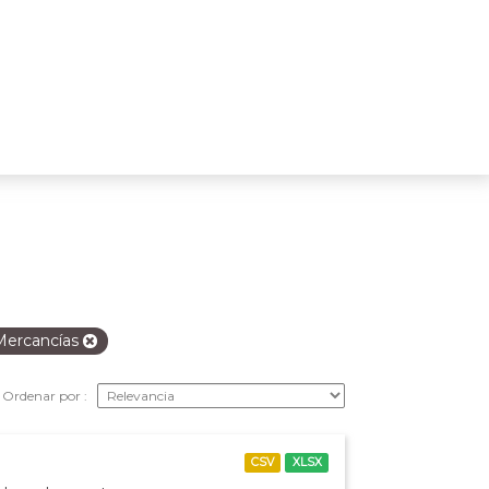
Mercancías
Ordenar por
CSV
XLSX