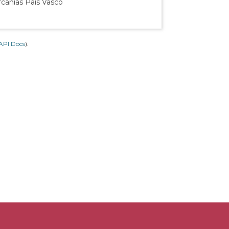
rcanías País Vasco
API Docs
).