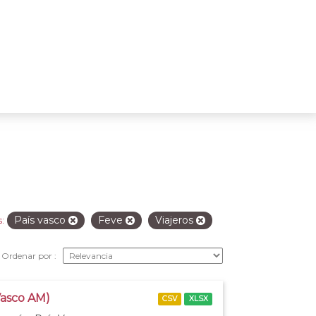
País vasco
Feve
Viajeros
:
Ordenar por
Vasco AM)
CSV
XLSX