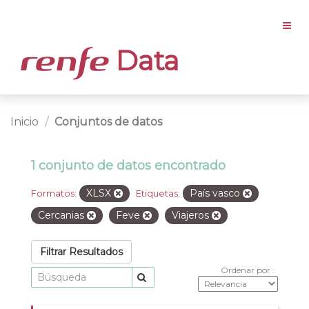
Data
Inicio
Conjuntos de datos
1 conjunto de datos encontrado
XLSX
País vasco
Formatos:
Etiquetas:
Cercanias
Feve
Viajeros
Filtrar Resultados
Ordenar por