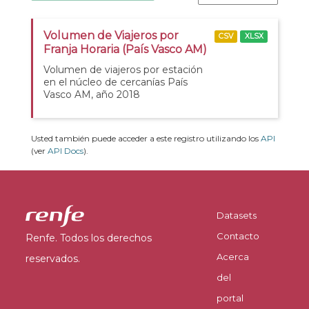
Volumen de Viajeros por
CSV
XLSX
Franja Horaria (País Vasco AM)
Volumen de viajeros por estación
en el núcleo de cercanías País
Vasco AM, año 2018
Usted también puede acceder a este registro utilizando los
API
(ver
API Docs
).
Datasets
Contacto
Renfe. Todos los derechos
Acerca
reservados.
del
portal