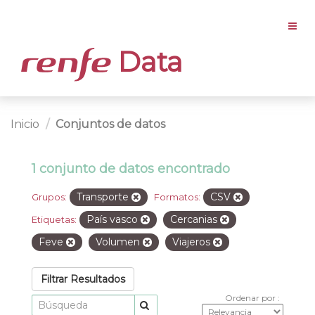
Data
Inicio
Conjuntos de datos
1 conjunto de datos encontrado
Transporte
CSV
Grupos:
Formatos:
País vasco
Cercanias
Etiquetas:
Feve
Volumen
Viajeros
Filtrar Resultados
Ordenar por