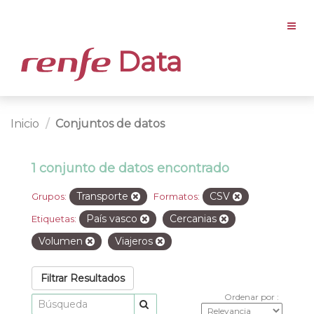
Data
Inicio
Conjuntos de datos
1 conjunto de datos encontrado
Transporte
CSV
Grupos:
Formatos:
País vasco
Cercanias
Etiquetas:
Volumen
Viajeros
Filtrar Resultados
Ordenar por