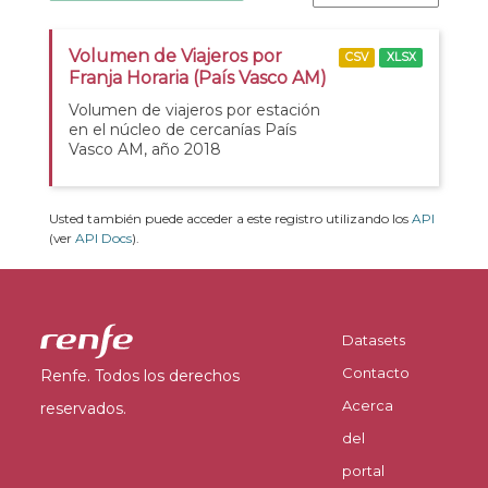
Volumen de Viajeros por
CSV
XLSX
Franja Horaria (País Vasco AM)
Volumen de viajeros por estación
en el núcleo de cercanías País
Vasco AM, año 2018
Usted también puede acceder a este registro utilizando los
API
(ver
API Docs
).
Datasets
Contacto
Renfe. Todos los derechos
Acerca
reservados.
del
portal