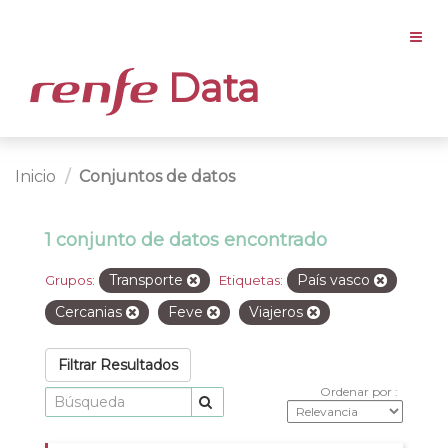
Data
Inicio
Conjuntos de datos
1 conjunto de datos encontrado
Transporte
País vasco
Grupos:
Etiquetas:
Cercanias
Feve
Viajeros
Filtrar Resultados
Ordenar por