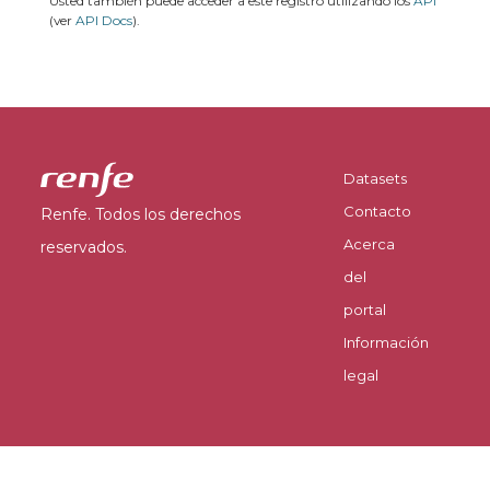
Usted también puede acceder a este registro utilizando los
API
(ver
API Docs
).
Datasets
Contacto
Renfe. Todos los derechos
Acerca
reservados.
del
portal
Información
legal