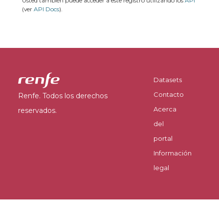
Usted también puede acceder a este registro utilizando los
API
(ver
API Docs
).
Datasets
Contacto
Renfe. Todos los derechos
Acerca
reservados.
del
portal
Información
legal