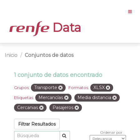
Data
Inicio
Conjuntos de datos
1 conjunto de datos encontrado
Transporte
XLSX
Grupos:
Formatos:
Mercancías
Media distancia
Etiquetas:
Cercanias
Pasajeros
Filtrar Resultados
Ordenar por