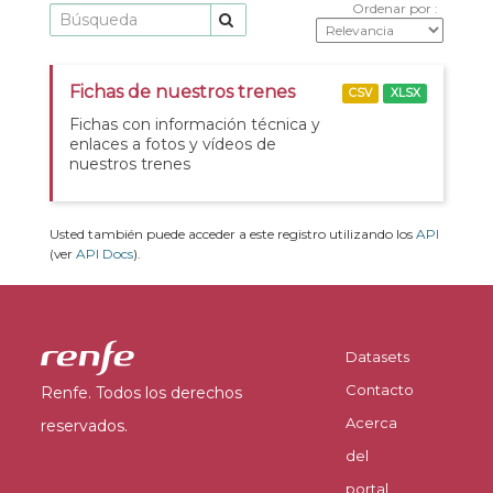
Ordenar por
Fichas de nuestros trenes
CSV
XLSX
Fichas con información técnica y
enlaces a fotos y vídeos de
nuestros trenes
Usted también puede acceder a este registro utilizando los
API
(ver
API Docs
).
Datasets
Contacto
Renfe. Todos los derechos
Acerca
reservados.
del
portal