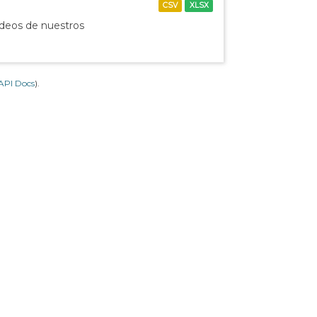
CSV
XLSX
ídeos de nuestros
API Docs
).