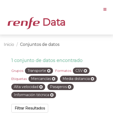
Data
Inicio
Conjuntos de datos
1 conjunto de datos encontrado
Transporte
CSV
Grupos:
Formatos:
Mercancías
Media distancia
Etiquetas:
Alta velocidad
Pasajeros
Información técnica
Filtrar Resultados