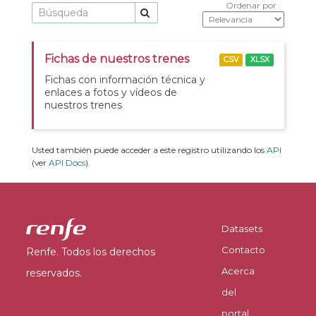
Ordenar por
Fichas de nuestros trenes
CSV
XLSX
Fichas con información técnica y
enlaces a fotos y vídeos de
nuestros trenes
Usted también puede acceder a este registro utilizando los
API
(ver
API Docs
).
Datasets
Contacto
Renfe. Todos los derechos
Acerca
reservados.
del
portal