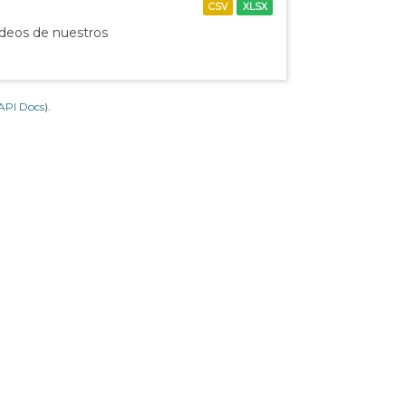
CSV
XLSX
ídeos de nuestros
API Docs
).