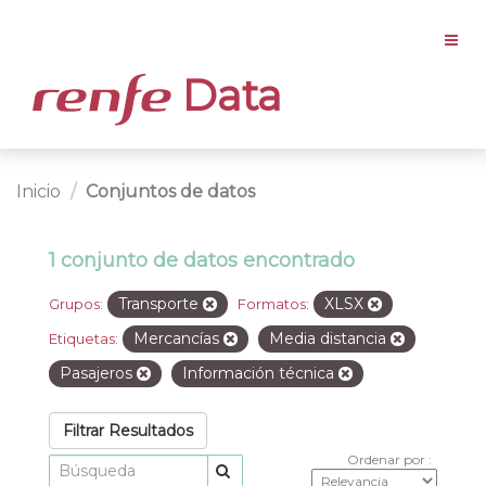
Data
Inicio
Conjuntos de datos
1 conjunto de datos encontrado
Transporte
XLSX
Grupos:
Formatos:
Mercancías
Media distancia
Etiquetas:
Pasajeros
Información técnica
Filtrar Resultados
Ordenar por