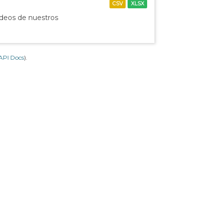
CSV
XLSX
ídeos de nuestros
API Docs
).