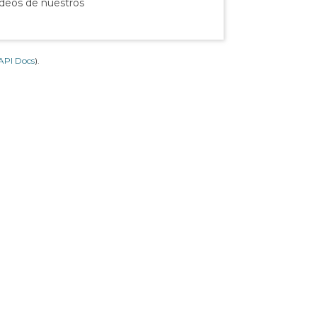
ídeos de nuestros
API Docs
).