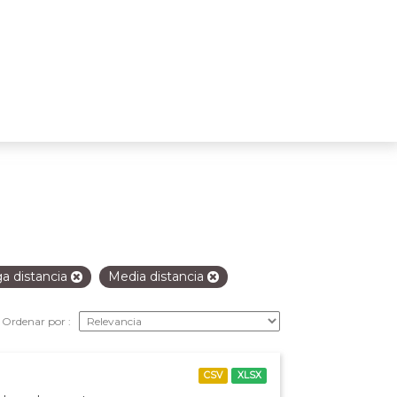
ga distancia
Media distancia
Ordenar por
CSV
XLSX