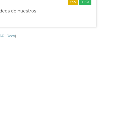
CSV
XLSX
ídeos de nuestros
API Docs
).