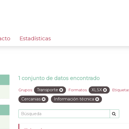
acto
Estadísticas
1 conjunto de datos encontrado
Transporte
XLSX
Grupos:
Formatos:
Etiquetas
Cercanias
Información técnica