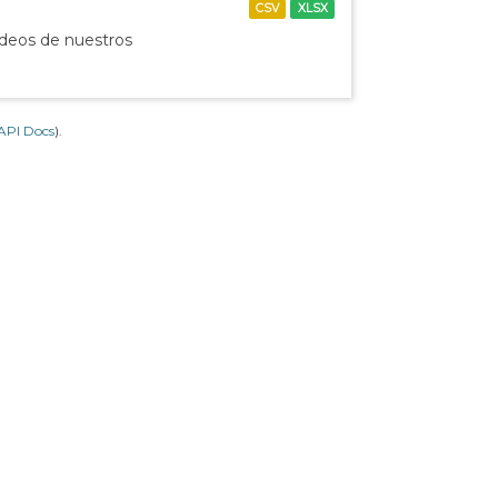
CSV
XLSX
ídeos de nuestros
API Docs
).