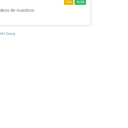
CSV
XLSX
ídeos de nuestros
API Docs
).