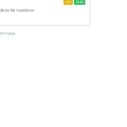
CSV
XLSX
ídeos de nuestros
API Docs
).