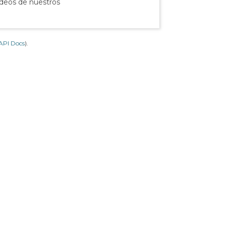
ídeos de nuestros
API Docs
).