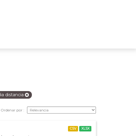
a distancia
Ordenar por
CSV
XLSX