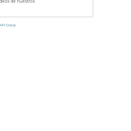
ídeos de nuestros
API Docs
).