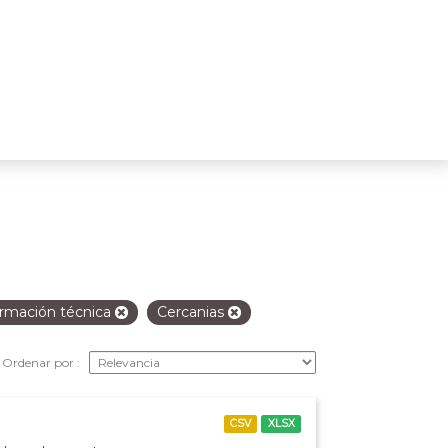
ormación técnica
Cercanias
Ordenar por
CSV
XLSX