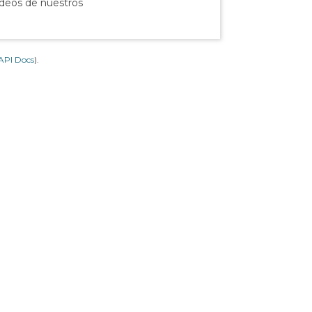
ídeos de nuestros
API Docs
).