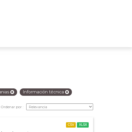
anias
Información técnica
Ordenar por
CSV
XLSX