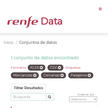
Data
Inicio
Conjuntos de datos
1 conjunto de datos encontrado
XLSX
CSV
Formatos:
Etiquetas:
Mercancías
Cercanias
Pasajeros
Filtrar Resultados
Ordenar por