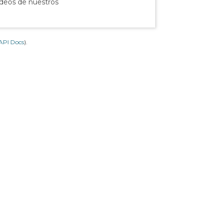
ídeos de nuestros
API Docs
).