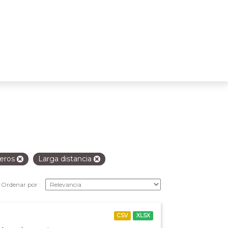
jeros
Larga distancia
Ordenar por
CSV
XLSX