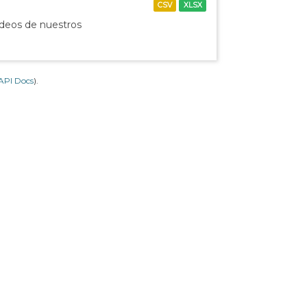
CSV
XLSX
ídeos de nuestros
API Docs
).