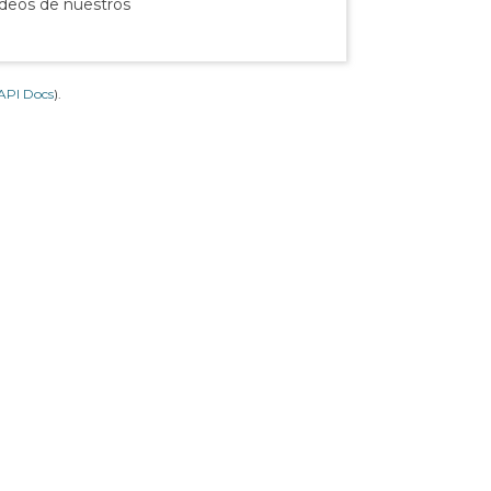
ídeos de nuestros
API Docs
).