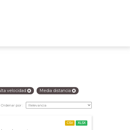
Alta velocidad
Media distancia
Ordenar por
CSV
XLSX