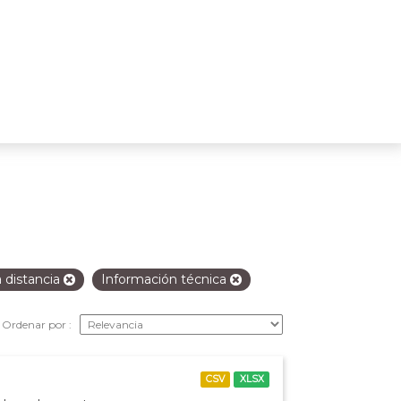
 distancia
Información técnica
Ordenar por
CSV
XLSX