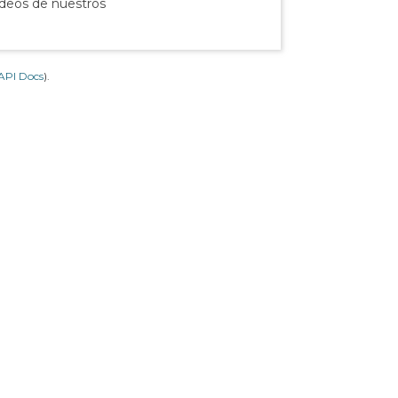
ídeos de nuestros
API Docs
).