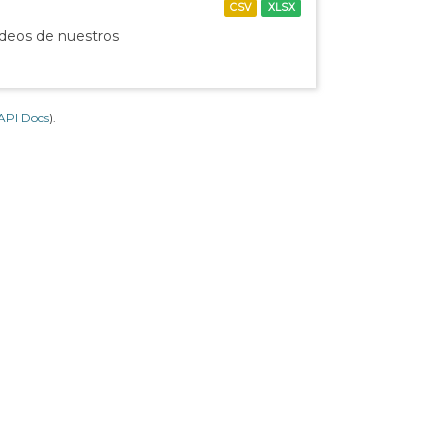
CSV
XLSX
ídeos de nuestros
API Docs
).