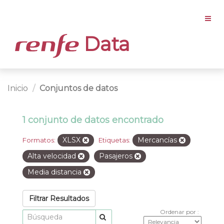
Data
Inicio
Conjuntos de datos
1 conjunto de datos encontrado
XLSX
Mercancías
Formatos:
Etiquetas:
Alta velocidad
Pasajeros
Media distancia
Filtrar Resultados
Ordenar por