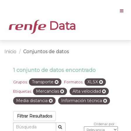
Data
Inicio
Conjuntos de datos
1 conjunto de datos encontrado
Transporte
XLSX
Grupos:
Formatos:
Mercancías
Alta velocidad
Etiquetas:
Media distancia
Información técnica
Filtrar Resultados
Ordenar por