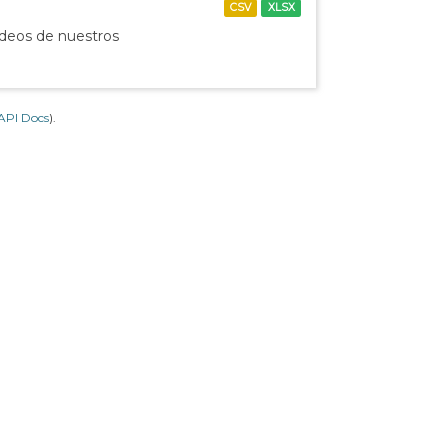
CSV
XLSX
ídeos de nuestros
API Docs
).