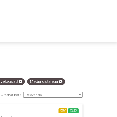
 velocidad
Media distancia
Ordenar por
CSV
XLSX