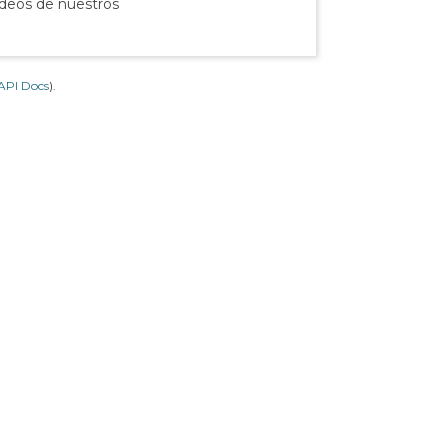
ídeos de nuestros
API Docs
).