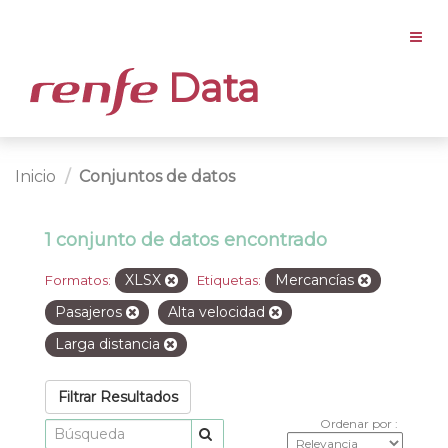
Data
Inicio
Conjuntos de datos
1 conjunto de datos encontrado
XLSX
Mercancías
Formatos:
Etiquetas:
Pasajeros
Alta velocidad
Larga distancia
Filtrar Resultados
Ordenar por