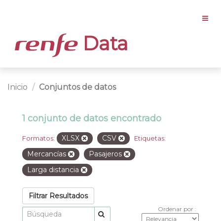
Data
Inicio
Conjuntos de datos
1 conjunto de datos encontrado
XLSX
CSV
Formatos:
Etiquetas:
Mercancías
Pasajeros
Larga distancia
Filtrar Resultados
Ordenar por