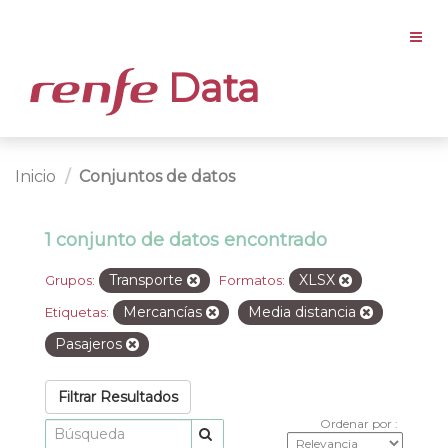
Data
Inicio
Conjuntos de datos
1 conjunto de datos encontrado
Transporte
XLSX
Grupos:
Formatos:
Mercancías
Media distancia
Etiquetas:
Pasajeros
Filtrar Resultados
Ordenar por