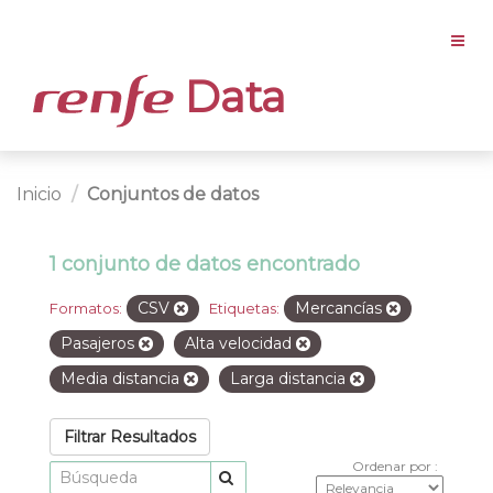
Data
Inicio
Conjuntos de datos
1 conjunto de datos encontrado
CSV
Mercancías
Formatos:
Etiquetas:
Pasajeros
Alta velocidad
Media distancia
Larga distancia
Filtrar Resultados
Ordenar por