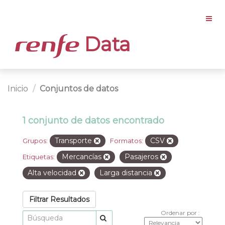
Data
Inicio
Conjuntos de datos
1 conjunto de datos encontrado
Transporte
CSV
Grupos:
Formatos:
Mercancías
Pasajeros
Etiquetas:
Alta velocidad
Larga distancia
Filtrar Resultados
Ordenar por