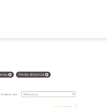
anias
Media distancia
Ordenar por