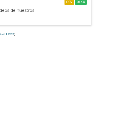
CSV
XLSX
ídeos de nuestros
API Docs
).