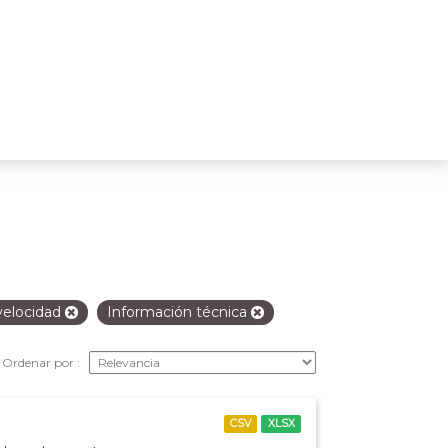
 velocidad
Información técnica
Ordenar por
CSV
XLSX