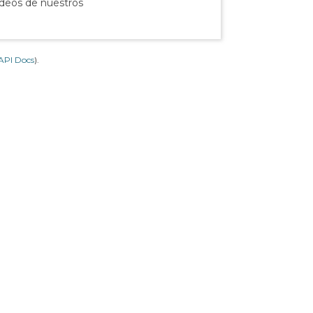
ídeos de nuestros
API Docs
).