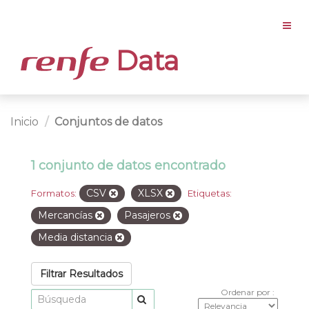
Data
Inicio
Conjuntos de datos
1 conjunto de datos encontrado
CSV
XLSX
Formatos:
Etiquetas:
Mercancías
Pasajeros
Media distancia
Filtrar Resultados
Ordenar por