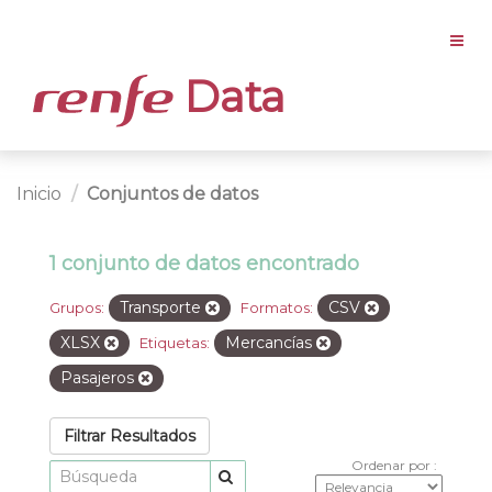
Data
Inicio
Conjuntos de datos
1 conjunto de datos encontrado
Transporte
CSV
Grupos:
Formatos:
XLSX
Mercancías
Etiquetas:
Pasajeros
Filtrar Resultados
Ordenar por