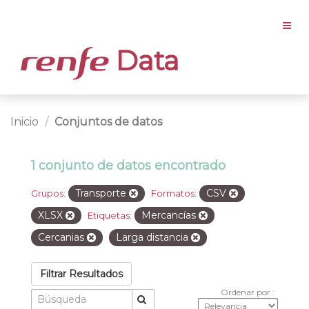
Data
Inicio
Conjuntos de datos
1 conjunto de datos encontrado
Transporte
CSV
Grupos:
Formatos:
XLSX
Mercancías
Etiquetas:
Cercanias
Larga distancia
Filtrar Resultados
Ordenar por