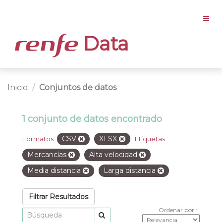
Data
Inicio
Conjuntos de datos
1 conjunto de datos encontrado
CSV
XLSX
Formatos:
Etiquetas:
Mercancías
Alta velocidad
Media distancia
Larga distancia
Filtrar Resultados
Ordenar por