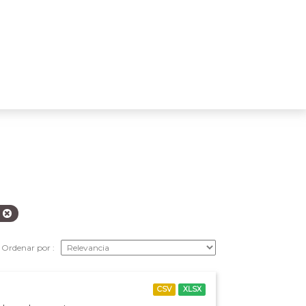
s
Ordenar por
CSV
XLSX