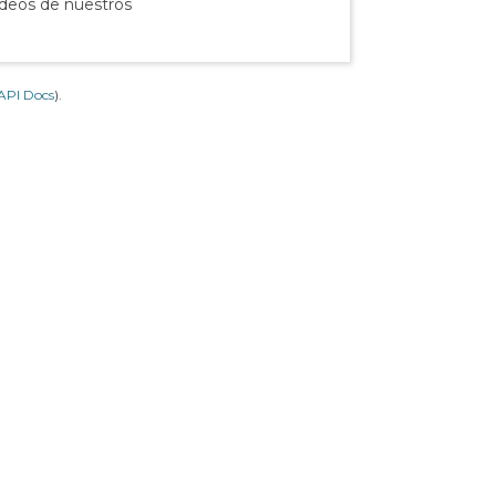
ídeos de nuestros
API Docs
).