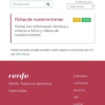
Ordenar por
Fichas de nuestros trenes
CSV
XLSX
Fichas con información técnica y
enlaces a fotos y vídeos de
nuestros trenes
Usted también puede acceder a este registro utilizando los
API
(ver
API Docs
).
Datasets
Contacto
Renfe. Todos los derechos
Acerca
reservados.
del
portal